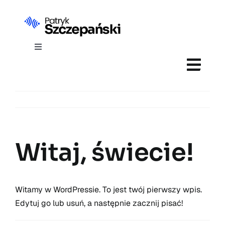
Skip
to
content
Toggle
Navigation
Strona główna
CV
Witaj, świecie!
Witamy w WordPressie. To jest twój pierwszy wpis.
Edytuj go lub usuń, a następnie zacznij pisać!