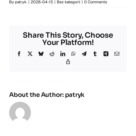
By
patryk
|
2026-04-13
|
Bez kategorii
|
0 Comments
Share This Story, Choose
Your Platform!
Facebook
X
Bluesky
Reddit
LinkedIn
WhatsApp
Telegram
Tumblr
Xing
Email
Copy
Link
About the Author:
patryk