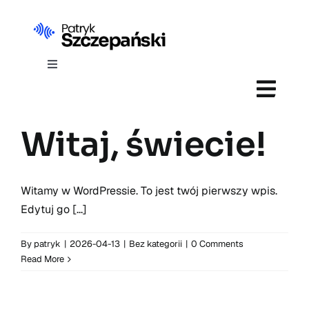
Skip
to
content
Toggle
Navigation
Strona główna
Witaj, świecie!
CV
Witamy w WordPressie. To jest twój pierwszy wpis.
Edytuj go [...]
By
patryk
|
2026-04-13
|
Bez kategorii
|
0 Comments
Read More